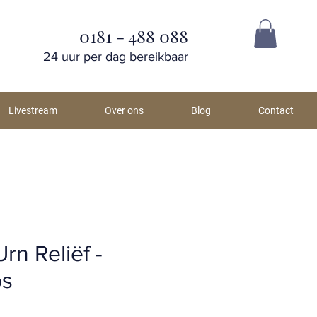
0181 - 488 088
24 uur per dag bereikbaar
Livestream
Over ons
Blog
Contact
rn Reliëf -
os