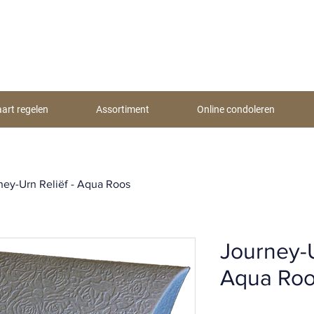
aart regelen
Assortiment
Online condoleren
ney-Urn Reliëf - Aqua Roos
Journey-U
Aqua Ro