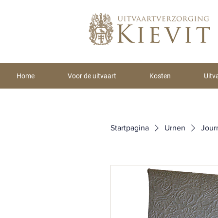
Home
Voor de uitvaart
Kosten
Uitv
Startpagina
Urnen
Jour