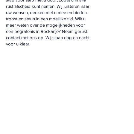
rust afscheid kunt nemen. Wij luisteren naar
uw wensen, denken met u mee en bieden
troost en steun in een moeilijke tijd. Wilt u
meer weten over de mogelijkheden voor
een begrafenis in Rockanje? Neem gerust
contact met ons op. Wij staan dag en nacht
voor u klaar.
Vragen? Neem
direct contact op.
Wij zijn 24/7
bereikbaar
0181 - 488 088