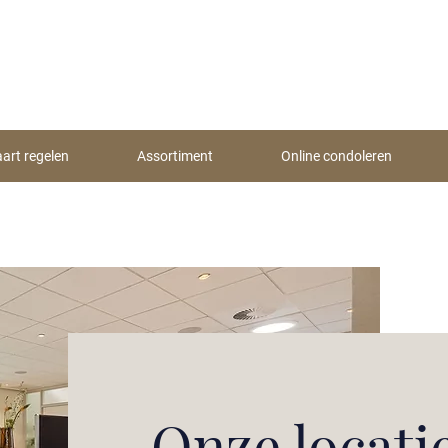
aart regelen
Assortiment
Online condoleren
Onze locati