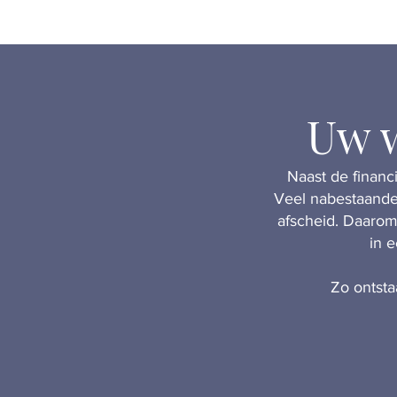
Uw w
Naast de financ
Veel nabestaanden
afscheid. Daarom
in 
Zo ontstaa