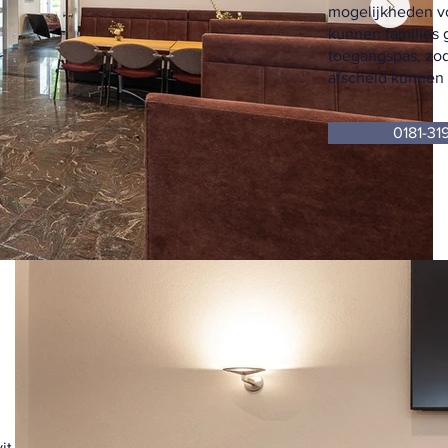
mogelijkheden vo
kunnen families
toegangspas, zod
afscheid kunnen
0181-31
vit over een