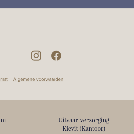
omst
Algemene voorwaarden
um
Uitvaartverzorging
Kievit (Kantoor)