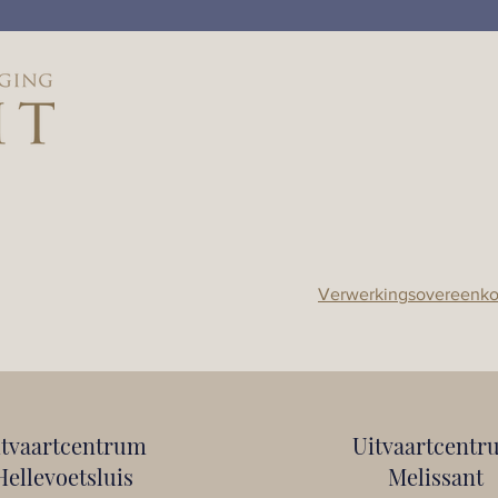
Verwerkingsovereenk
itvaartcentrum
Uitvaartcentr
Hellevoetsluis
Melissant