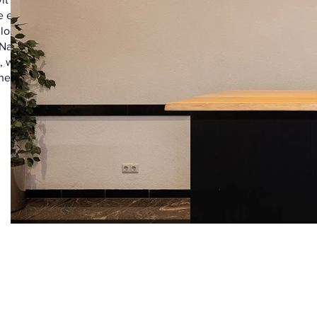
e en
ocatie biedt
. Nabestaanden
, waardoor er
cheid te nemen.