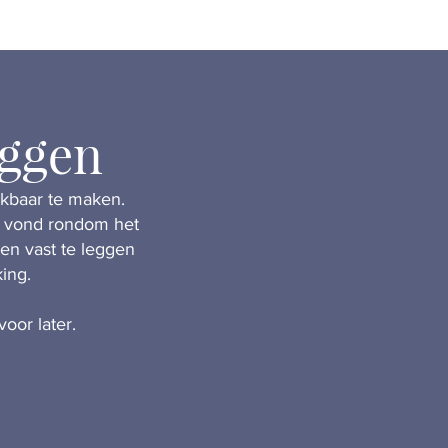
eggen
ekbaar te maken.
jk vond rondom het
en vast te leggen
ing.
voor later.