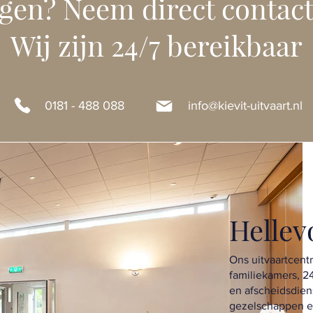
gen? Neem direct contact
Wij zijn 24/7 bereikbaar
0181 - 488 088
info@kievit-uitvaart.nl
Hellev
Ons uitvaartcent
familiekamers, 2
en afscheidsdiens
gezelschappen e