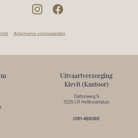
omst
Algemene voorwaarden
um
Uitvaartverzorging
Kievit (Kantoor)
Daltonweg 9
3225 LR Hellevoetsluis
t
0181-488088