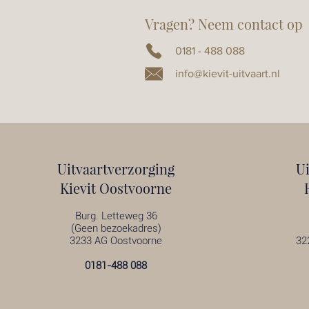
Vragen? Neem contact op
0181 - 488 088
info@kievit-uitvaart.nl
Uitvaartverzorging
U
Kievit Oostvoorne
Burg. Letteweg 36
(Geen bezoekadres)
3233 AG Oostvoorne
32
0181-488 088