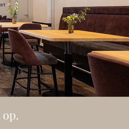
art
ilies
d,
rote
 op.