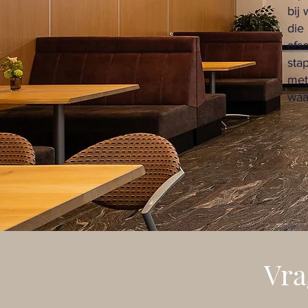
bij
die
afs
sta
met
waa
Vra