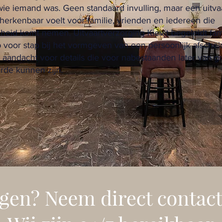
 wie iemand was. Geen standaard invulling, maar een uitva
 herkenbaar voelt voor familie, vrienden en iedereen die
cheid komt nemen. Uitvaartverzorging Kievit begeleidt fam
p voor stap bij het vormgeven van een persoonlijk afschei
 aandacht voor details die voor nabestaanden later van g
rde kunnen zijn.
gen? Neem direct contact