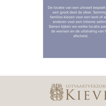
De locatie van een uitvaart bepaalt
een groot deel de sfeer. Sommi
families kiezen voor een kerk of a
anderen voor een intieme settin
Samen kijken we welke locatie past
de wensen en de uitstraling van 
afscheid.