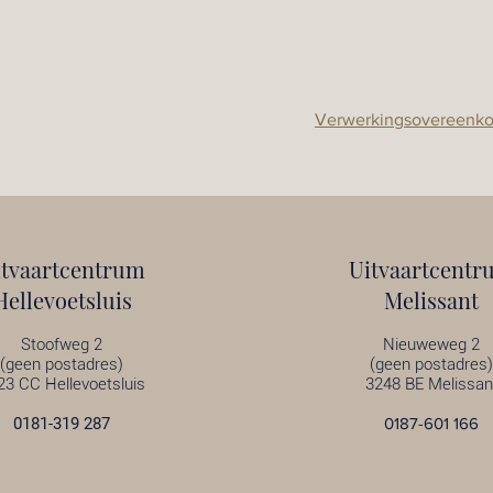
Verwerkingsovereenk
itvaartcentrum
Uitvaartcentr
Hellevoetsluis
Melissant
Stoofweg 2
Nieuweweg 2
(geen postadres)
(geen postadres)
23 CC Hellevoetsluis
3248 BE Melissan
0181-319 287
0187-601 166