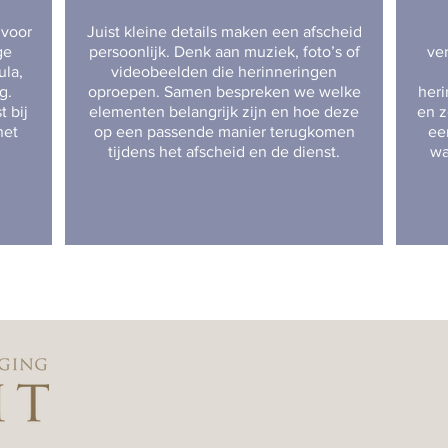
 voor
Juist kleine details maken een afscheid
ge
persoonlijk. Denk aan muziek, foto’s of
ve
ula,
videobeelden die herinneringen
g.
oproepen. Samen bespreken we welke
heri
 bij
elementen belangrijk zijn en hoe deze
en z
het
op een passende manier terugkomen
ee
tijdens het afscheid en de dienst.
wa