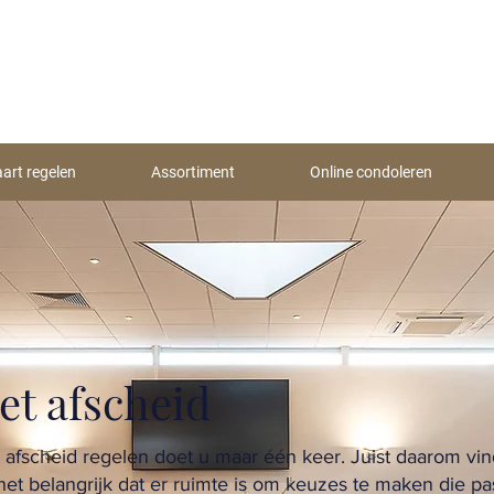
aart regelen
Assortiment
Online condoleren
et afscheid
 afscheid regelen doet u maar één keer. Juist daarom vi
 het belangrijk dat er ruimte is om keuzes te maken die p