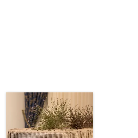
afscheid nemen in een vertrouwde
omgeving en zelf bepalen wie er
langskomt en wanneer dat gebeurt.
Een thuisopbaring kan plaatsvinden
in een uitvaartkist of op bed met
speciale koelapparatuur. Veel families
ervaren deze vorm van opbaren als
persoonlijk en rustig, omdat zij op
ieder moment van de dag dichtbij hun
dierbare kunnen zijn.