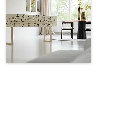
Thuis opbaren in een
vertrouwde omgeving
Hoewel veel overledenen nog steeds
worden overgebracht naar een
uitvaartcentrum, kiezen families
steeds vaker voor een thuisopbaring.
Dat is in de meeste situaties mogelijk,
ook wanneer iemand in een
ziekenhuis is overleden.
Nabestaanden kunnen hierdoor