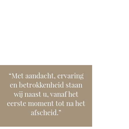
Thanatopraxie, waarbij het lichaam
behandeld wordt zodat actieve
koeling vaak niet meer nodig is. De
natuurlijke uitstraling van de
overledene blijft hierdoor meestal
langer behouden. Onze uitvaartleider
bespreekt graag welke
mogelijkheden passend zijn voor uw
situatie.
“Met aandacht, ervaring
en betrokkenheid staan
wij naast u, vanaf het
eerste moment tot na het
afscheid.”