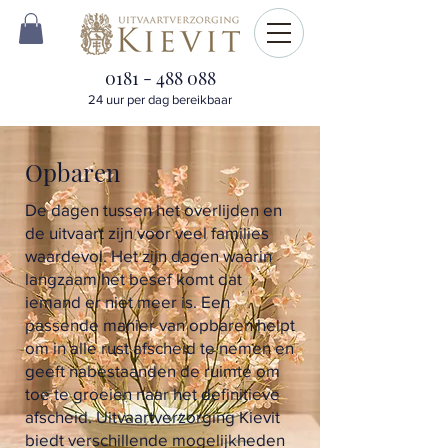
0181 - 488 088
24 uur per dag bereikbaar
Opbaren
De dagen tussen het overlijden en
de uitvaart zijn voor veel families
waardevol. Het zijn dagen waarin
langzaam het besef komt dat
iemand er niet meer is. Een
passende manier van opbaren helpt
om in alle rust afscheid te nemen en
geeft nabestaanden de ruimte om
toe te groeien naar het definitieve
afscheid. Uitvaartverzorging Kievit
biedt verschillende mogelijkheden