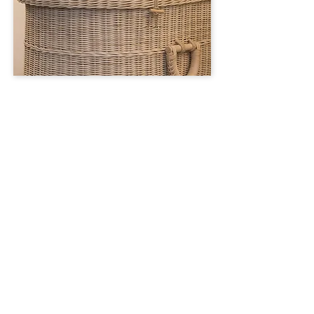
Verschillende
mogelijkheden van
opbaren
Veel mensen denken dat een
overledene direct in een kist moet
worden gelegd, maar dat is niet altijd
noodzakelijk. Afhankelijk van de
situatie zijn er verschillende manieren
van opbaren mogelijk. Naast
traditionele koelingen zijn er moderne
technieken die het mogelijk maken
om op een natuurlijke manier
afscheid te nemen.
Zo kan er gekozen worden voor