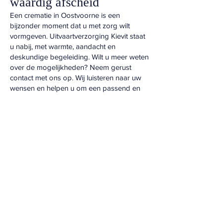
waardig afscheid
Een crematie in Oostvoorne is een
bijzonder moment dat u met zorg wilt
vormgeven. Uitvaartverzorging Kievit staat
u nabij, met warmte, aandacht en
deskundige begeleiding. Wilt u meer weten
over de mogelijkheden? Neem gerust
contact met ons op. Wij luisteren naar uw
wensen en helpen u om een passend en
persoonlijk afscheid te realiseren.
Vragen? Neem direct
contact op.
Wij zijn 24/7
bereikbaar