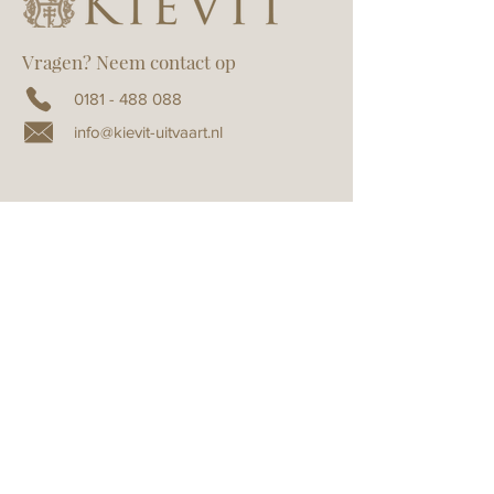
Vragen? Neem contact op
0181 - 488 088
info@kievit-uitvaart.nl
Verwerkingsovereenkomst
Algemene voorwaarden
Uitvaartverzorging
Kievit Oostvoorne
Burg. Letteweg 36
(Geen bezoekadres)