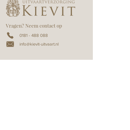
Vragen? Neem contact op
0181 - 488 088
info@kievit-uitvaart.nl
Verwerkingsovereenkomst
Algemene voorwaarden
Uitvaartverzorging
Kievit Oostvoorne