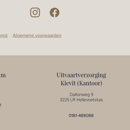
omst
Algemene voorwaarden
um
Uitvaartverzorging
Kievit (Kantoor)
Daltonweg 9
3225 LR Hellevoetsluis
t
0181-488088