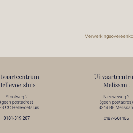
Verwerkingsovereenk
itvaartcentrum
Uitvaartcentr
Hellevoetsluis
Melissant
Stoofweg 2
Nieuweweg 2
(geen postadres)
(geen postadres)
23 CC Hellevoetsluis
3248 BE Melissan
0181-319 287
0187-601 166