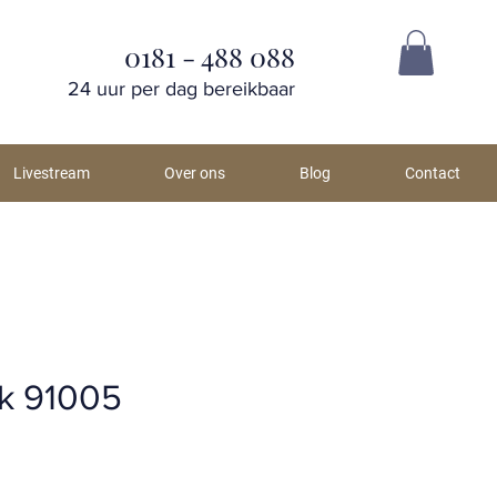
0181 - 488 088
24 uur per dag bereikbaar
Livestream
Over ons
Blog
Contact
k 91005
js