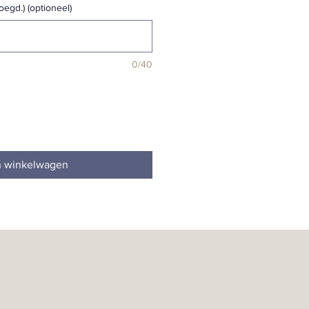
oegd.) (optioneel)
0/40
n winkelwagen