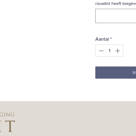
rouwlint heeft toegev
Aantal
*
I