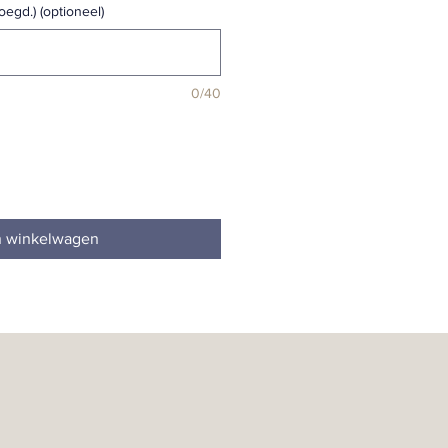
oegd.) (optioneel)
0/40
n winkelwagen