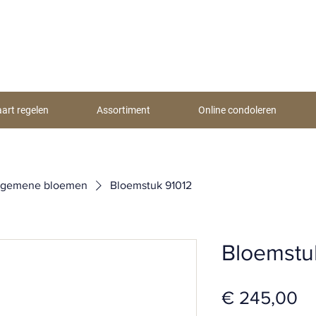
aart regelen
Assortiment
Online condoleren
lgemene bloemen
Bloemstuk 91012
Bloemstu
Pr
€ 245,00