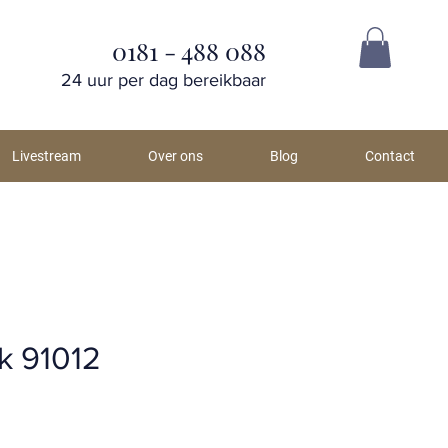
0181 - 488 088
24 uur per dag bereikbaar
Livestream
Over ons
Blog
Contact
k 91012
ijs