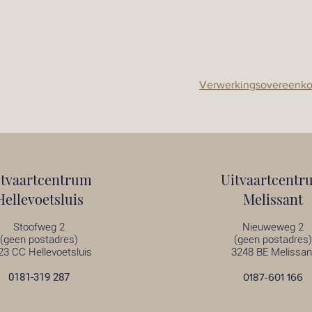
Verwerkingsovereenk
itvaartcentrum
Uitvaartcentr
Hellevoetsluis
Melissant
Stoofweg 2
Nieuweweg 2
(geen postadres)
(geen postadres)
23 CC Hellevoetsluis
3248 BE Melissan
0181-319 287
0187-601 166