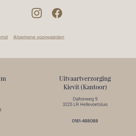
omst
Algemene voorwaarden
um
Uitvaartverzorging
Kievit (Kantoor)
Daltonweg 9
3225 LR Hellevoetsluis
t
0181-488088