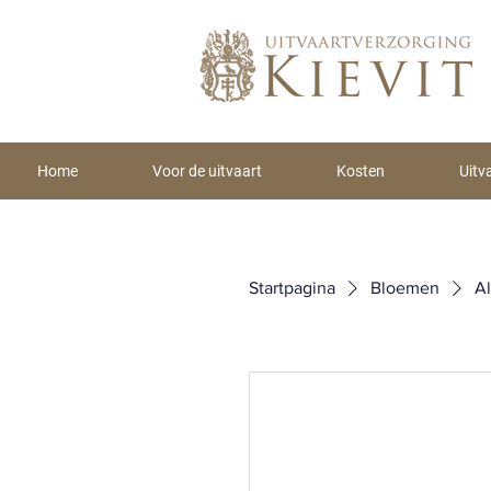
Home
Voor de uitvaart
Kosten
Uitv
Startpagina
Bloemen
A