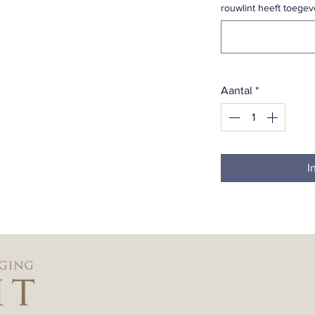
rouwlint heeft toegev
Aantal
*
I