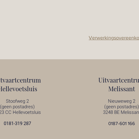
Verwerkingsovereenk
itvaartcentrum
Uitvaartcentr
Hellevoetsluis
Melissant
Stoofweg 2
Nieuweweg 2
(geen postadres)
(geen postadres)
23 CC Hellevoetsluis
3248 BE Melissan
0181-319 287
0187-601 166