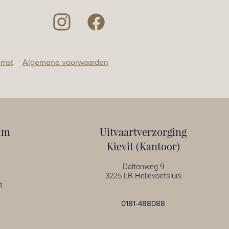
omst
Algemene voorwaarden
um
Uitvaartverzorging
Kievit (Kantoor)
Daltonweg 9
3225 LR Hellevoetsluis
t
0181-488088