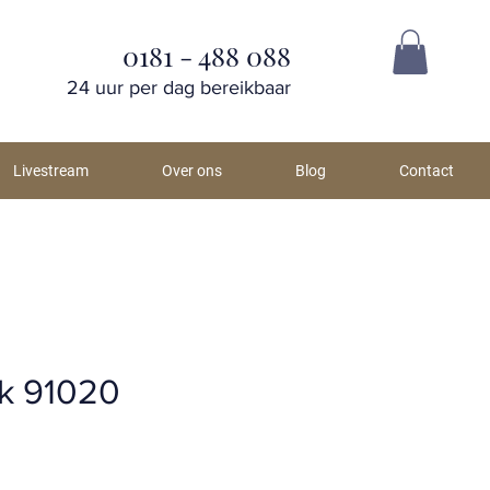
0181 - 488 088
24 uur per dag bereikbaar
Livestream
Over ons
Blog
Contact
k 91020
js