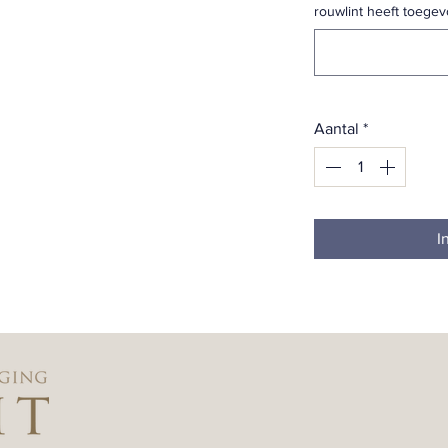
rouwlint heeft toegev
Aantal
*
I