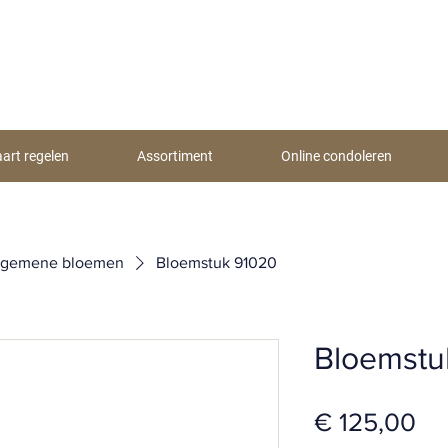
aart regelen
Assortiment
Online condoleren
lgemene bloemen
Bloemstuk 91020
Bloemstu
Pri
€ 125,00