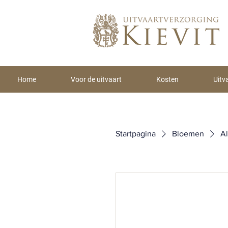
Home
Voor de uitvaart
Kosten
Uitv
Startpagina
Bloemen
A