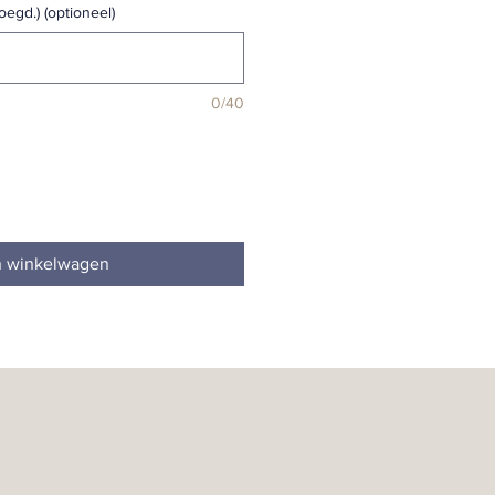
oegd.) (optioneel)
0/40
n winkelwagen