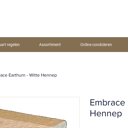
aart regelen
Assortiment
Online condoleren
ace Earthurn - Witte Hennep
Embrace E
Hennep