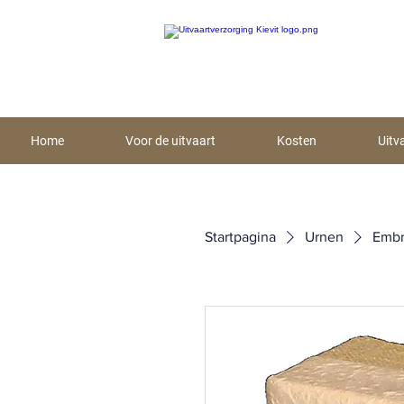
Home
Voor de uitvaart
Kosten
Uitv
Startpagina
Urnen
Embr