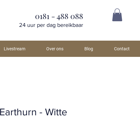
0181 - 488 088
24 uur per dag bereikbaar
Livestream
Over ons
Blog
Contact
arthurn - Witte