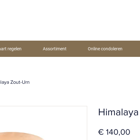
aart regelen
Assortiment
Online condoleren
laya Zout-Urn
Himalaya
Pri
€ 140,00