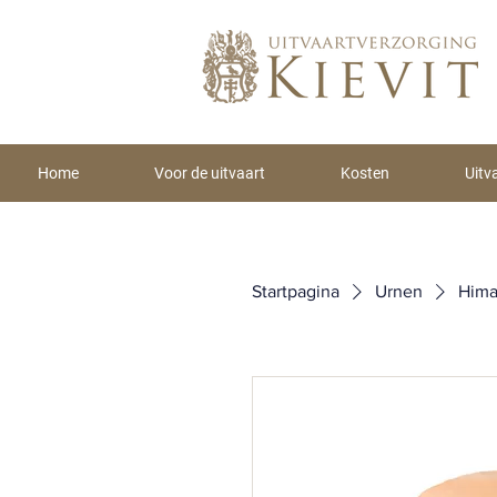
Home
Voor de uitvaart
Kosten
Uitv
Startpagina
Urnen
Hima