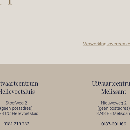
Verwerkingsovereenk
itvaartcentrum
Uitvaartcentr
Hellevoetsluis
Melissant
Stoofweg 2
Nieuweweg 2
(geen postadres)
(geen postadres)
23 CC Hellevoetsluis
3248 BE Melissan
0181-319 287
0187-601 166