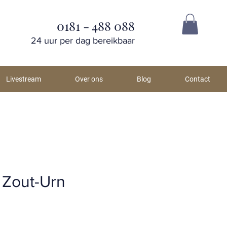
0181 - 488 088
24 uur per dag bereikbaar
Livestream
Over ons
Blog
Contact
 Zout-Urn
js