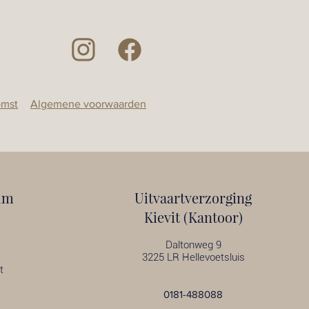
omst
Algemene voorwaarden
um
Uitvaartverzorging
Kievit (Kantoor)
Daltonweg 9
3225 LR Hellevoetsluis
t
0181-488088