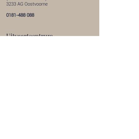
3233 AG Oostvoorne
0181-488 088
Uitvaartcentrum
Hellevoetsluis
Stoofweg 2
(geen postadres)
3223 CC Hellevoetsluis
0181-319 287
Uitvaartcentrum Melissant
Nieuweweg 2
(geen postadres)
3248 BE Melissant
0187-601 166