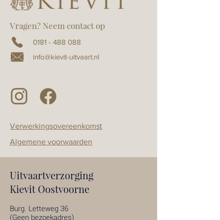
Vragen? Neem contact op
0181 - 488 088
info@kievit-uitvaart.nl
Verwerkingsovereenkomst
Algemene voorwaarden
Uitvaartverzorging
Kievit Oostvoorne
Burg. Letteweg 36
(Geen bezoekadres)