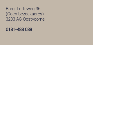
Burg. Letteweg 36
(Geen bezoekadres)
3233 AG Oostvoorne
0181-488 088
Uitvaartcentrum
Hellevoetsluis
Stoofweg 2
(geen postadres)
3223 CC Hellevoetsluis
0181-319 287
Uitvaartcentrum Melissant
Nieuweweg 2
(geen postadres)