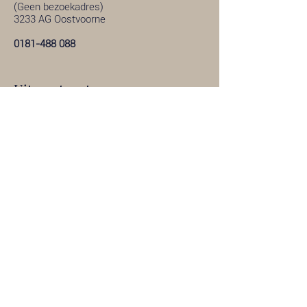
(Geen bezoekadres)
3233 AG Oostvoorne
0181-488 088
Uitvaartcentrum
Hellevoetsluis
Stoofweg 2
(geen postadres)
3223 CC Hellevoetsluis
0181-319 287
Uitvaartcentrum Melissant
Nieuweweg 2
(geen postadres)
3248 BE Melissant
0187-601 166