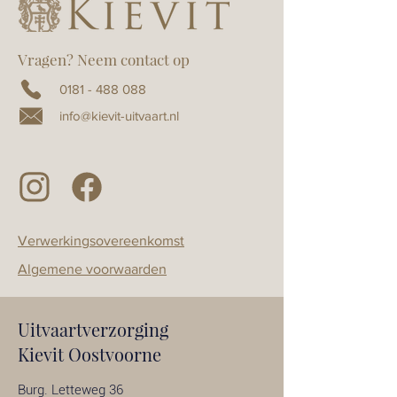
Vragen? Neem contact op
0181 - 488 088
info@kievit-uitvaart.nl
Verwerkingsovereenkomst
Algemene voorwaarden
Uitvaartverzorging
Kievit Oostvoorne
Burg. Letteweg 36