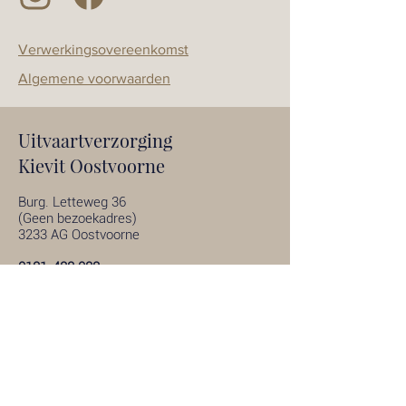
Verwerkingsovereenkomst
Algemene voorwaarden
Uitvaartverzorging
Kievit Oostvoorne
Burg. Letteweg 36
(Geen bezoekadres)
3233 AG Oostvoorne
0181-488 088
Uitvaartcentrum
Hellevoetsluis
Stoofweg 2