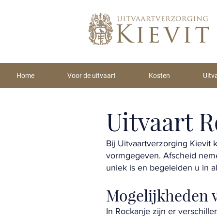
Home
Voor de uitvaart
Kosten
Uitv
Uitvaart 
Bij Uitvaartverzorging Kievit
vormgegeven. Afscheid nemen
uniek is en begeleiden u in a
Mogelijkheden v
In Rockanje zijn er verschill